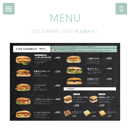
MENU
HOME
2026 SUMMER（2026 7月上旬から）
SHOP/ACCESS
MENU
SANDWICH
COFFEE BEANS
THE FACTORY
MUSIC/GALLERY