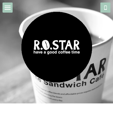
HOME
SHOP/ACCESS
MENU
SANDWICH
COFFEE BEANS
THE FACTORY
MUSIC/GALLERY