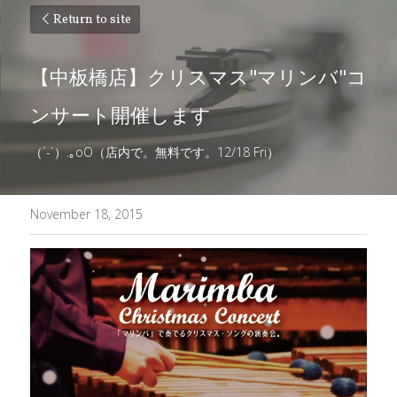
Return to site
【中板橋店】クリスマス"マリンバ"コ
ンサート開催します
（´-`）.｡
oO（店内で。無料です。12/18 Fri
）
November 18, 2015